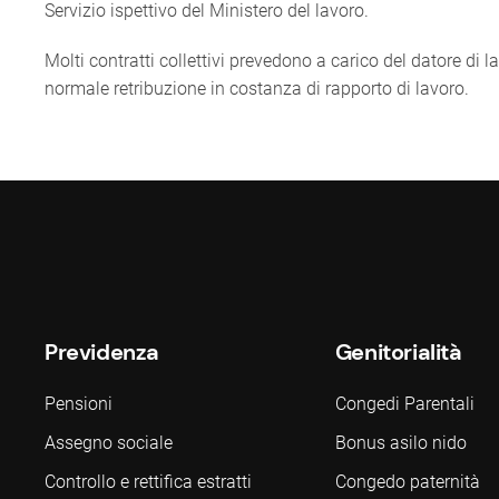
Servizio ispettivo del Ministero del lavoro.
Molti contratti collettivi prevedono a carico del datore di 
normale retribuzione in costanza di rapporto di lavoro.
Previdenza
Genitorialità
Pensioni
Congedi Parentali
Assegno sociale
Bonus asilo nido
Controllo e rettifica estratti
Congedo paternità