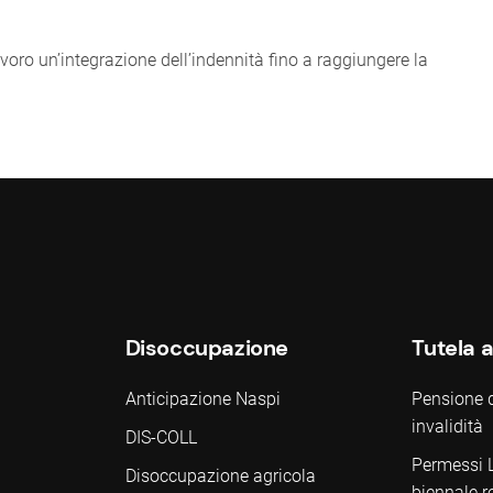
lavoro un’integrazione dell’indennità fino a raggiungere la
Disoccupazione
Tutela a
Anticipazione Naspi
Pensione di
invalidità
DIS-COLL
Permessi 
Disoccupazione agricola
biennale re